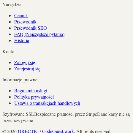
Narzędzia
Cennik
Przewodnik
Przewodnik SEO
FAQ (Najczęstsze pytania)
Historia
Konto
Zaloguj się
Zarejestruj się
Informacje prawne
Regulamin usługi
Polityka prywatności
Ustawa o transakcjach handlowych
Szyfrowane SSL
Bezpieczne płatności przez Stripe
Dane karty nie są
przechowywane
©
2026
ORECTIC
/
CodeQuest.work
. All rights reserved.