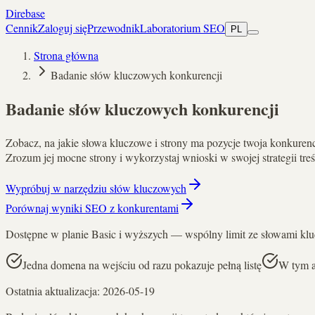
Direbase
Cennik
Zaloguj się
Przewodnik
Laboratorium SEO
PL
Strona główna
Badanie słów kluczowych konkurencji
Badanie słów kluczowych konkurencji
Zobacz, na jakie słowa kluczowe i strony ma pozycje twoja konkuren
Zrozum jej mocne strony i wykorzystaj wnioski w swojej strategii treś
Wypróbuj w narzędziu słów kluczowych
Porównaj wyniki SEO z konkurentami
Dostępne w planie Basic i wyższych — wspólny limit ze słowami kl
Jedna domena na wejściu od razu pokazuje pełną listę
W tym a
Ostatnia aktualizacja
:
2026-05-19