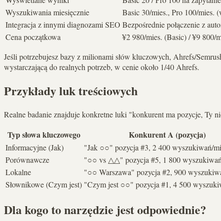
Wyszukiwania miesięcznie
Basic 30/mies., Pro 100/mies.
Integracja z innymi diagnozami SEO
Bezpośrednie połączenie z a
Cena początkowa
¥2 980/mies. (Basic) / ¥9 800/m
Jeśli potrzebujesz bazy z milionami słów kluczowych, Ahrefs/Semr
wystarczającą do realnych potrzeb, w cenie około 1/40 Ahrefs.
Przykłady luk treściowych
Realne badanie znajduje konkretne luki "konkurent ma pozycje, Ty n
Typ słowa kluczowego
Konkurent A (pozycja)
Informacyjne (Jak)
"Jak ○○" pozycja #3, 2 400 wyszukiwań/mi
Porównawcze
"○○ vs △△" pozycja #5, 1 800 wyszukiwań
Lokalne
"○○ Warszawa" pozycja #2, 900 wyszukiw
Słownikowe (Czym jest)
"Czym jest ○○" pozycja #1, 4 500 wyszuki
Dla kogo to narzędzie jest odpowiednie?