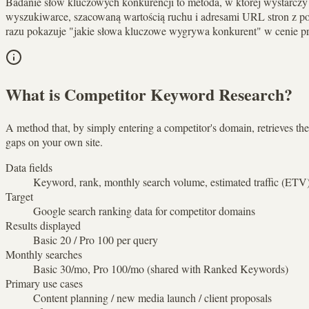
Badanie słów kluczowych konkurencji to metoda, w której wystarczy
wyszukiwarce, szacowaną wartością ruchu i adresami URL stron z poz
razu pokazuje "jakie słowa kluczowe wygrywa konkurent" w cenie prz
What is Competitor Keyword Research?
A method that, by simply entering a competitor's domain, retrieves t
gaps on your own site.
Data fields
Keyword, rank, monthly search volume, estimated traffic (ET
Target
Google search ranking data for competitor domains
Results displayed
Basic 20 / Pro 100 per query
Monthly searches
Basic 30/mo, Pro 100/mo (shared with Ranked Keywords)
Primary use cases
Content planning / new media launch / client proposals