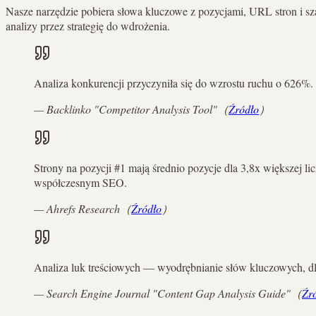
Nasze narzędzie pobiera słowa kluczowe z pozycjami, URL stron i 
analizy przez strategię do wdrożenia.
Analiza konkurencji przyczyniła się do wzrostu ruchu o 626%. I
—
Backlinko "Competitor Analysis Tool"
（
Źródło
）
Strony na pozycji #1 mają średnio pozycje dla 3,8x większej l
współczesnym SEO.
—
Ahrefs Research
（
Źródło
）
Analiza luk treściowych — wyodrębnianie słów kluczowych, dla
—
Search Engine Journal "Content Gap Analysis Guide"
（
Źr