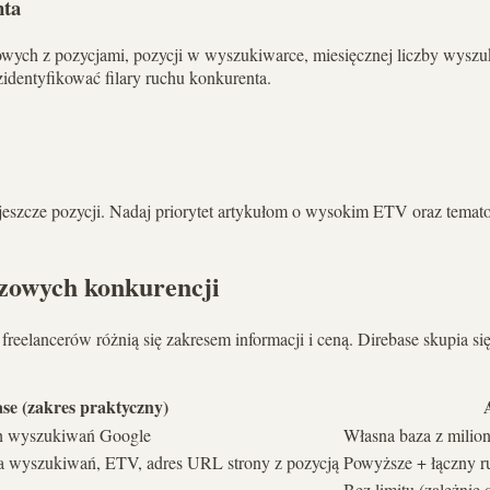
nta
owych z pozycjami, pozycji w wyszukiwarce, miesięcznej liczby wysz
identyfikować filary ruchu konkurenta.
 jeszcze pozycji. Nadaj priorytet artykułom o wysokim ETV oraz tema
czowych konkurencji
freelancerów różnią się zakresem informacji i ceną. Direbase skupia 
se (zakres praktyczny)
ch wyszukiwań Google
Własna baza z milio
ba wyszukiwań, ETV, adres URL strony z pozycją
Powyższe + łączny r
Bez limitu (zależnie 