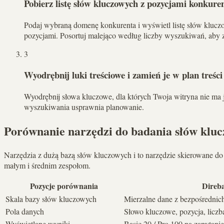
Pobierz listę słów kluczowych z pozycjami konkure
Podaj wybraną domenę konkurenta i wyświetl listę słów klucz
pozycjami. Posortuj malejąco według liczby wyszukiwań, aby z
3
Wyodrębnij luki treściowe i zamień je w plan treści
Wyodrębnij słowa kluczowe, dla których Twoja witryna nie ma
wyszukiwania usprawnia planowanie.
Porównanie narzędzi do badania słów klu
Narzędzia z dużą bazą słów kluczowych i to narzędzie skierowane do 
małym i średnim zespołom.
Pozycje porównania
Direba
Skala bazy słów kluczowych
Mierzalne dane z bezpośredni
Pola danych
Słowo kluczowe, pozycja, licz
Wyświetlane wyniki
Basic 20 / Pro 100 na zapytanie