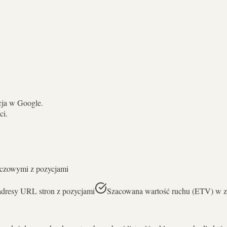
cja w Google.
ci.
uczowymi z pozycjami
dresy URL stron z pozycjami
Szacowana wartość ruchu (ETV) w z