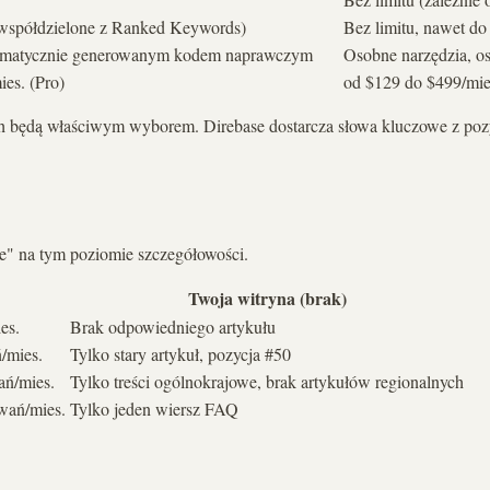
 (współdzielone z Ranked Keywords)
Bez limitu, nawet do
utomatycznie generowanym kodem naprawczym
Osobne narzędzia, 
ies. (Pro)
od $129 do $499/mie
ush będą właściwym wyborem. Direbase dostarcza słowa kluczowe z po
ie" na tym poziomie szczegółowości.
Twoja witryna (brak)
es.
Brak odpowiedniego artykułu
/mies.
Tylko stary artykuł, pozycja #50
ań/mies.
Tylko treści ogólnokrajowe, brak artykułów regionalnych
wań/mies.
Tylko jeden wiersz FAQ