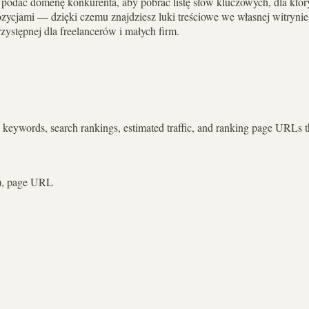
 podać domenę konkurenta, aby pobrać listę słów kluczowych, dla któ
ycjami — dzięki czemu znajdziesz luki treściowe we własnej witrynie.
ystępnej dla freelancerów i małych firm.
he keywords, search rankings, estimated traffic, and ranking page URLs 
V), page URL