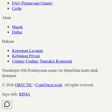
FAQ (Pertanyaan Umum)
Cerita
Akun
Masuk
Daftar
Hukum
Ketentuan Layanan
Kebijakan Privasi
Undang-Undang Transaksi Komersial
Terenkripsi SSL
Pembayaran aman via Stripe
Data kartu tidak
disimpan
©
2026
ORECTIC
/
CodeQuest.work
. All rights reserved.
Juga oleh
:
RINIA