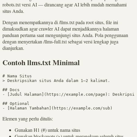
robots.txt versi AI — dirancang agar AI lebih mudah memahami
situs Anda.
Dengan menempatkannya di /llms.txt pada root situs, file ini
dimaksudkan agar crawler AI dapat menjadikannya halaman
panduan pertama saat mengunjungi situs Anda. Pola penggunaan
dengan menyertakan /llms-full.txt sebagai versi lengkap juga
dianjurkan.
Contoh llms.txt Minimal
# Nama Situs

> Deskripsikan situs Anda dalam 1–2 kalimat.

## Docs

- [Judul Halaman](https://example.com/page): Deskripsi 
## Optional

- [Halaman Tambahan](https://example.com/sub)
Elemen yang perlu ditulis:
Gunakan H1 (#) untuk nama situs
Gunakan blockquote (>) untuk merangkum seluruh situs