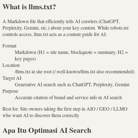
What is llms.txt?
A Markdown file that efficiently tells AI crawlers (ChatGPT,
Perplexity, Gemini, etc.) about your key content. While robots.txt
controls access, llms.txt acts as a content guide for AI.
Format
Markdown (H1 = site name, blockquote = summary, H2 =
key pages)
Location
/llms.txt at site root (/.well-known/llms.txt also recommended)
Target AI
Generative AI search such as ChatGPT, Perplexity, Gemini
Purpose
Accurate citation of brand and service info in AI search
Best for
:
Site owners taking the first step in AIO / GEO / LLMO
who want AI to discover them correctly
Apa Itu Optimasi AI Search