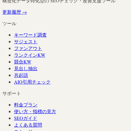
構造化データ特化型の SEOチェック・改善支援ツール
更新履歴
→
ツール
キーワード調査
サジェスト
ファンアウト
ランクインKW
競合KW
見出し抽出
共起語
AIO引用チェック
サポート
料金プラン
使い方・指標の見方
SEOガイド
よくある質問