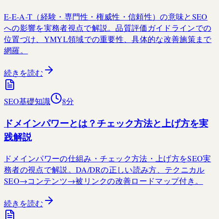
E-E-A-T（経験・専門性・権威性・信頼性）の意味とSEO
への影響を実務者視点で解説。品質評価ガイドラインでの
位置づけ、YMYL領域での重要性、具体的な改善施策まで
網羅。
続きを読む
SEO基礎知識
8
分
ドメインパワーとは？チェック方法と上げ方を実
践解説
ドメインパワーの仕組み・チェック方法・上げ方をSEO実
務者の視点で解説。DA/DRの正しい読み方、テクニカル
SEO→コンテンツ→被リンクの改善ロードマップ付き。
続きを読む