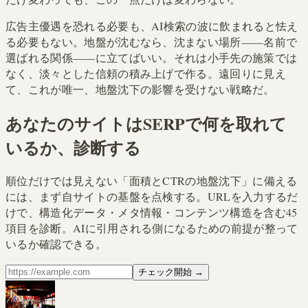
広告主優遇を恐れる必要も、AI検索の波に飲まれると怯え
る必要もない。地盤が沈むなら、沈まない場所——名前で
選ばれる関係——に立てばいい。それは小手先の施策では
なく、淡々とした信頼の積み上げで作る。遠回りに見え
て、これが唯一、地盤沈下の影響を受けない戦略だ。
あなたのサイトはSERPで何を取れて
いるか、診断する
順位だけでは見えない「面積とCTRの地盤沈下」に備える
には、まず自サイトの基盤を点検する。URLを入力するだ
けで、構造化データ・メタ情報・コンテンツ構造を含む45
項目を診断。AIに引用される側になるための前提が整って
いるか確認できる。
チェック開始
→