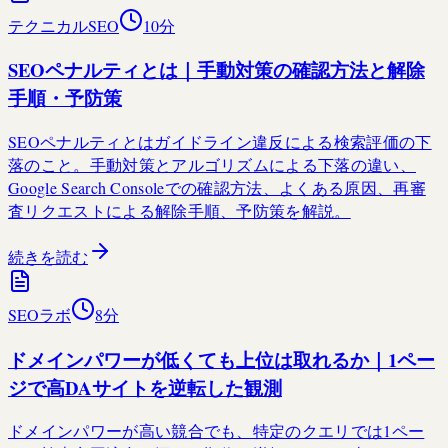
テクニカルSEO
10
分
SEOペナルティとは｜手動対策の確認方法と解除
手順・予防策
SEOペナルティとはガイドライン違反による検索評価の下
落のこと。手動対策とアルゴリズムによる下落の違い、
Google Search Consoleでの確認方法、よくある原因、再審
査リクエストによる解除手順、予防策を解説。
続きを読む
SEOラボ
8
分
ドメインパワーが低くても上位は取れるか｜1ペー
ジで高DAサイトを逆転した観測
ドメインパワーが高い競合でも、特定のクエリでは1ペー