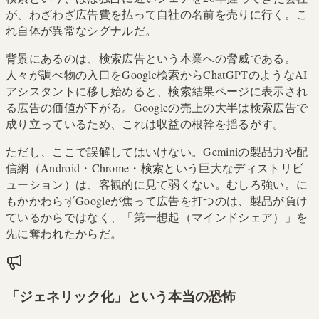
が、わざわざ広告費を払って自社の名前を売りに行く。こ
れ自体が異常なシグナルだ。
背景にあるのは、検索広告という本業への脅威である。
人々が調べ物の入口をGoogle検索からChatGPTのようなAI
アシスタントに移し始めると、検索結果ページに表示され
る広告の価値が下がる。Googleの売上の大半は検索広告で
成り立っているため、これは収益の根幹を揺るがす。
ただし、ここで誤解してはいけない。Geminiの製品力や配
信網（Android・Chrome・検索という巨大なディストリビ
ューション）は、客観的に見て弱くない。むしろ強い。に
もかかわらずGoogleが焦って広告を打つのは、製品が負け
ているからではなく、「第一想起（マインドシェア）」を
先に奪われたからだ。
「ジェネリック化」という本当の恐怖