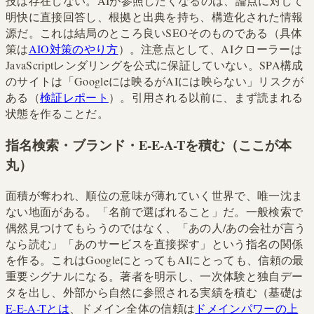
技は存在しない。AIが参照したくなるのは、論点に対して
明快に直接回答し、根拠と出典を持ち、構造化された情報
源だ。これは結局のところ良いSEOそのものである（具体
策は
AIO対策のやり方
）。注意点として、AIクローラーは
JavaScriptレンダリングを公式に保証していない。SPA構成
のサイトは「Googleには映るがAIには映らない」リスクが
ある（
検証レポート
）。引用される以前に、まず読まれる
状態を作ることだ。
指名検索・ブランド・E-E-A-Tを積む（ここが本
丸）
面積が奪われ、順位の意味が薄れていく世界で、唯一沈ま
ない地面がある。「名前で選ばれること」だ。一般検索で
偶然見つけてもらうのではなく、「あの人/あの会社が言う
なら読む」「あのサービスを直接探す」という指名の関係
を作る。これはGoogleにとってもAIにとっても、信頼の最
重要シグナルになる。著者を明示し、一次体験と独自デー
タを出し、外部から自然に参照される実績を積む（基礎は
E-E-A-Tとは
、ドメイン全体の信頼は
ドメインパワーの上