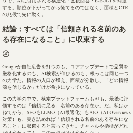
リで、AIに引用される構造化・直接回答・E-E-A-Tを補強
する。順位が下がってから慌てるのではなく、面積とCTR
の兆候で先に動く。
結論：すべては「信頼される名前のあ
る存在になること」に収束する
Googleが自社広告を打つのも、コアアップデートで品質を
厳格化するのも、AI検索が伸びるのも、根っこは同じ一つ
の力学だ。情報の入口が増え、面積が分散し、「どの情報
源を信じるか」だけが希少になっている。
この力学の中で、検索プラットフォームもAIも、最後に評
価するのは「信頼に足る、名前のある存在か」だ。私はか
ねてから、SEOもLLMO（AI最適化）もAIO（AI Overviews
対策）も、突き詰めれば「信頼される名前のある存在にな
ること」に収束すると言ってきた。チャネルや指標がどれ
だけ変わっても、この一点だけは変わらない。