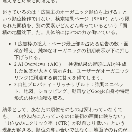
違えると対策も間違える。
起きているのは「広告主のオーガニック順位を上げる」と
いう順位操作ではない。検索結果ページ（SERP）という限
られた面積を、別の要素がどんどん奪っているという「面
積の地盤沈下」だ。具体的には3つの力が働いている。
1.
広告枠の拡大：ページ最上部を占める広告の数・面
積が増え、純粋なオーガニックの初期表示が下に押し
下げられる。
2.
AI Overviews（AIO）：検索結果の冒頭にAIが生成
した回答が大きく表示され、ユーザーがオーガニック
リンクに到達する前に答えを得てしまう。
3.
自社プロパティ・リッチリザルト：強調スニペッ
ト、地図、ショッピング、動画などGoogle自身や特定
形式の枠が面積を取る。
結果として、あなたの順位そのものは変わっていなくて
も、「10位以内に入っているのに最初の画面に映らない」
「1位なのにクリック率（CTR）が以前より低い」という
現象が起きる。順位の奪い合いではなく、地面そのものが