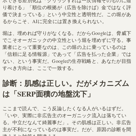
示できる差別化は「クリックすれば一次情報そのものに辿
り着ける」「順位の根拠が（広告を除けば）金ではなく評
価で決まっている」という中立性と透明性だ。この堀があ
るからこそ、AIに完全には置き換えられない。
堀は、埋めれば守りがなくなる。だからGoogleは、脅威下
でこそオーガニックの中立性という堀を埋めずに守る。事
業者にとって重要なのは、この堀の上に乗っているのは
「信頼に足る情報源」であって「広告を払った企業」では
ない、という事実だ。Googleの生存戦略と、あなたが目指
すべき方向は、ここで一致する。
診断：肌感は正しい。だがメカニズム
は「SERP面積の地盤沈下」
ここまで読んで、こう反論したくなる人がいるはずだ。
「いや、実際に非広告主のオーガニック流入は落ちてい
る。中立だなんて綺麗事だ」。その肌感は正しい。非広告
主が不利になっているのは事実だ。だが、原因の診断を間