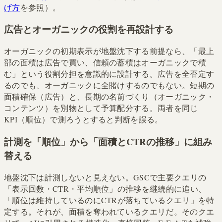
げ方
を参照）。
広告とオーガニックの役割を再設計する
オーガニックの初期表示が地盤沈下する前提なら、「最上
部の面積は広告で買い、信頼の蓄積はオーガニックで積
む」という役割分担を意識的に設計する。広告を全否定す
るのでも、オーガニックに全賭けするのでもない。短期の
面積確保（広告）と、長期の名前づくり（オーガニック・
コンテンツ）を別物として予算配分する。両者を同じ
KPI（順位）で測ろうとすると判断を誤る。
計測を「順位」から「面積とCTRの推移」に組み
替える
地盤沈下は計測しないと見えない。GSCで主要クエリの
「表示回数・CTR・平均順位」の推移を継続的に追い、
「順位は維持しているのにCTRが落ちているクエリ」を特
定する。それが、面積を奪われているクエリだ。そのクエ