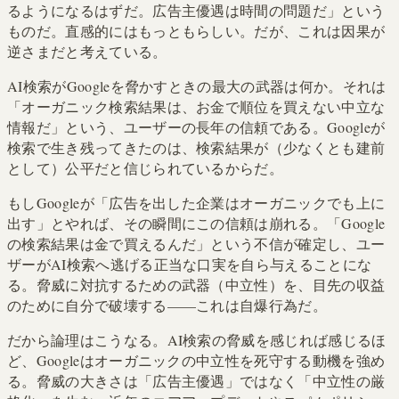
るようになるはずだ。広告主優遇は時間の問題だ」という
ものだ。直感的にはもっともらしい。だが、これは因果が
逆さまだと考えている。
AI検索がGoogleを脅かすときの最大の武器は何か。それは
「オーガニック検索結果は、お金で順位を買えない中立な
情報だ」という、ユーザーの長年の信頼である。Googleが
検索で生き残ってきたのは、検索結果が（少なくとも建前
として）公平だと信じられているからだ。
もしGoogleが「広告を出した企業はオーガニックでも上に
出す」とやれば、その瞬間にこの信頼は崩れる。「Google
の検索結果は金で買えるんだ」という不信が確定し、ユー
ザーがAI検索へ逃げる正当な口実を自ら与えることにな
る。脅威に対抗するための武器（中立性）を、目先の収益
のために自分で破壊する——これは自爆行為だ。
だから論理はこうなる。AI検索の脅威を感じれば感じるほ
ど、Googleはオーガニックの中立性を死守する動機を強め
る。脅威の大きさは「広告主優遇」ではなく「中立性の厳