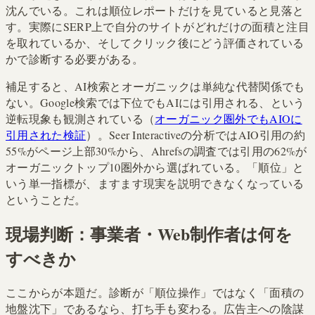
沈んでいる。これは順位レポートだけを見ていると見落と
す。実際にSERP上で自分のサイトがどれだけの面積と注目
を取れているか、そしてクリック後にどう評価されている
かで診断する必要がある。
補足すると、AI検索とオーガニックは単純な代替関係でも
ない。Google検索では下位でもAIには引用される、という
逆転現象も観測されている（
オーガニック圏外でもAIOに
引用された検証
）。Seer Interactiveの分析ではAIO引用の約
55%がページ上部30%から、Ahrefsの調査では引用の62%が
オーガニックトップ10圏外から選ばれている。「順位」と
いう単一指標が、ますます現実を説明できなくなっている
ということだ。
現場判断：事業者・Web制作者は何を
すべきか
ここからが本題だ。診断が「順位操作」ではなく「面積の
地盤沈下」であるなら、打ち手も変わる。広告主への陰謀