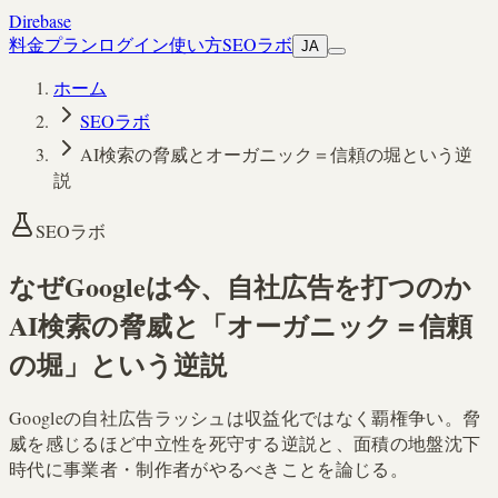
Direbase
料金プラン
ログイン
使い方
SEOラボ
JA
ホーム
SEOラボ
AI検索の脅威とオーガニック＝信頼の堀という逆
説
SEOラボ
なぜGoogleは今、
自社広告
を打つのか
AI検索の脅威と「オーガニック＝信頼
の堀」という逆説
Googleの自社広告ラッシュは収益化ではなく覇権争い。脅
威を感じるほど中立性を死守する逆説と、面積の地盤沈下
時代に事業者・制作者がやるべきことを論じる。