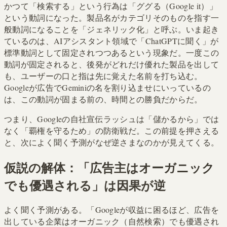
かつて「検索する」という行為は「ググる（Google it）」
という動詞になった。製品名がカテゴリそのものを指す一
般動詞になることを「ジェネリック化」と呼ぶ。いま起き
ているのは、AIアシスタント領域で「ChatGPTに聞く」が
標準動詞として固定されつつあるという現象だ。一度この
動詞が固定されると、後発がどれだけ優れた製品を出して
も、ユーザーの口と指は先に覚えた名前を打ち込む。
Googleが広告でGeminiの名を割り込ませにいっているの
は、この動詞が固まる前の、時間との勝負だからだ。
つまり、Googleの自社宣伝ラッシュは「儲かるから」では
なく「覇権を守るため」の防衛戦だ。この前提を押さえる
と、次によく聞く予測がなぜ逆さまなのかが見えてくる。
仮説の解体：「広告主はオーガニック
でも優遇される」は因果が逆
よく聞く予測がある。「Googleが収益に困るほど、広告を
出している企業はオーガニック（自然検索）でも優遇され