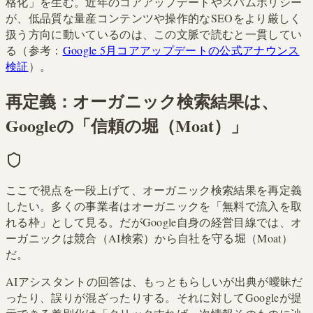
格化」を生む。近年のコアアップデートやスパムポリシー
が、低品質な量産コンテンツや操作的なSEOをより厳しく
扱う方向に動いているのは、この文脈で読むと一貫してい
る（参考：
Google 5月コアアップデートの公式アナウンス
検証
）。
再定義：オーガニック検索結果は、
Googleの「信頼の堀（Moat）」
ここで視点を一段上げて、オーガニック検索結果を再定義
したい。多くの事業者はオーガニックを「無料で流入を取
れる枠」として見る。だがGoogle自身の経営目線では、オ
ーガニックは競合（AI検索）から自社を守る堀（Moat）
だ。
AIアシスタントの回答は、もっともらしいが出典が曖昧だ
ったり、誤りが混ざったりする。それに対してGoogleが提