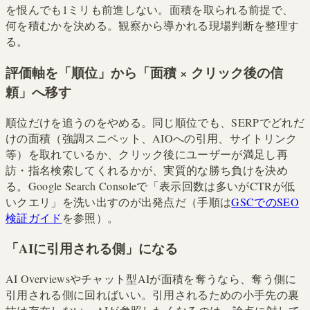
を恨んでも1ミリも前進しない。面積を取られる前提で、
何を積むかを決める。観察から導かれる現場判断を整理す
る。
評価軸を「順位」から「面積 × クリック後の信
頼」へ移す
順位だけを追うのをやめる。同じ順位でも、SERPでどれだ
けの面積（強調スニペット、AIOへの引用、サイトリンク
等）を取れているか、クリック後にユーザーが満足し再
訪・指名検索してくれるかが、実質的な勝ち負けを決め
る。Google Search Consoleで「表示回数は多いがCTRが低
いクエリ」を洗い出すのが出発点だ（手順は
GSCでのSEO
検証ガイド
を参照）。
「AIに引用される側」になる
AI Overviewsやチャット型AIが面積を奪うなら、奪う側に
引用される側に回ればいい。引用されるための小手先の裏