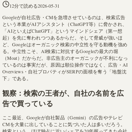
12分で読める
2026-05-31
Googleが自社広告・CMを急増させているのは、検索広告
という本業がAIアシスタント（ChatGPT等）に脅かされ、
「AIといえばChatGPT」というマインドシェア（第一想
起）を先に奪われつつあるからだ。そして脅威が強いほ
ど、Googleはオーガニック検索の中立性を守る動機を強め
る。中立性こそ、AI検索に対抗するGoogleの最大の堀
（Moat）だからだ。非広告主のオーガニックが不利になっ
ているのは事実だが、原因は順位操作ではなく、広告・AI
Overviews・自社プロパティがSERPの面積を奪う「地盤沈
下」である。
観察：検索の王者が、自社の名前を広
告で買っている
ここ最近、Googleが自社製品（Gemini）の広告やテレビ
CMを大量に出していることに気づいた人は多いだろう。
検索という、ほぼ独占に近いシェアを20年握ってきた会社